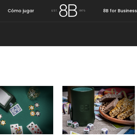
Cómo jugar
8B for Business
Rummy
Barajas
Casino
Cubilete
Fiche