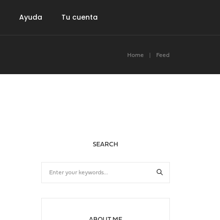
Ayuda
Tu cuenta
Home
Feed
ro de póker
Accesorios
Gift Card
SEARCH
ABOUT ME