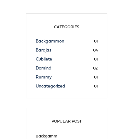
CATEGORIES
Backgammon
01
Barajas
04
Cubilete
01
Dominó
02
Rummy
01
Uncategorized
01
POPULAR POST
Backgamm