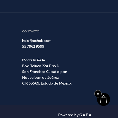
CONTACTO
hola@ochob.com
55 7962 9599
Moda In Pelle
Blvd Toluca 22A Piso 4
San Francisco Cuautlalpan
Naucalpan de Juárez
C.P. 53569, Estado de México.
0
Powered by
G A F A