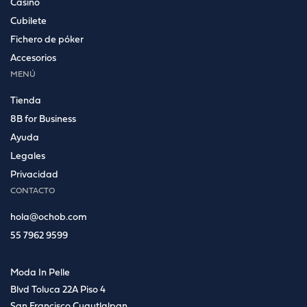
Casino
Cubilete
Fichero de póker
Accesorios
MENÚ
Tienda
8B for Business
Ayuda
Legales
Privacidad
CONTACTO
hola@ochob.com
55 7962 9599
Moda In Pelle
Blvd Toluca 22A Piso 4
San Francisco Cuautlalpan