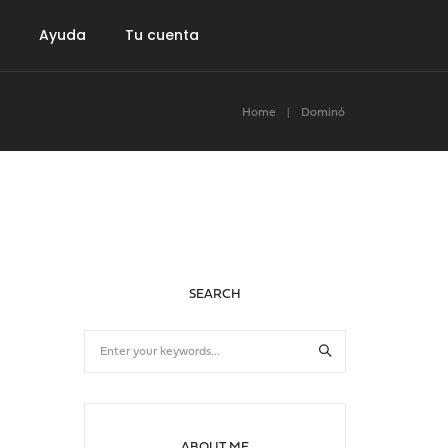
Ayuda
Tu cuenta
Home
Dominó
ro de póker
Accesorios
Gift Card
SEARCH
ABOUT ME