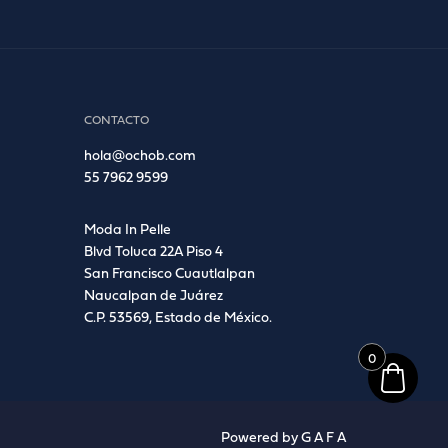
CONTACTO
hola@ochob.com
55 7962 9599
Moda In Pelle
Blvd Toluca 22A Piso 4
San Francisco Cuautlalpan
Naucalpan de Juárez
C.P. 53569, Estado de México.
0
Powered by
G A F A