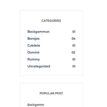
CATEGORIES
Backgammon
01
Barajas
04
Cubilete
01
Dominó
02
Rummy
01
Uncategorized
01
POPULAR POST
Backgamm