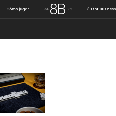
Cómo jugar
8B for Business
Rummy
Barajas
Casino
Cubilete
Fiche