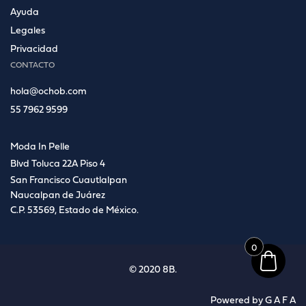
Ayuda
Legales
Privacidad
CONTACTO
hola@ochob.com
55 7962 9599
Moda In Pelle
Blvd Toluca 22A Piso 4
San Francisco Cuautlalpan
Naucalpan de Juárez
C.P. 53569, Estado de México.
0
© 2020 8B.
Powered by
G A F A