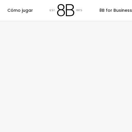
Cómo jugar
8B for Business
Rummy
Barajas
Casino
Cubilete
Fiche