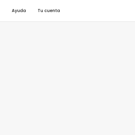
Ayuda
Tu cuenta
ro de póker
Accesorios
Gift Card