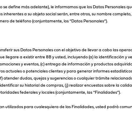
no se define más adelante), le informamos que los Datos Personales qu
es inherentes a su objeto social serán, entre otros, su nombre completo,
número de teléfono (conjuntamente, los “Datos Personales“).
ransferir sus Datos Personales con el objetivo de llevar a cabo las opera
e llegare a existir entre 8B y usted, incluyendo (a) la identificación y v
romociones y eventos, (c) entrega de información y productos adquiridos
os actuales o potenciales clientes y para generar informes estadístico
) atender dudas, quejas y sugerencias o cualquier trámite relacionado
identificar su historial de compras, (j) realizar encuestas sobre la cali
utoridades federales y locales (conjuntamente, las “Finalidades“).
n utilizados para cualesquiera de las Finalidades, usted podrá comuni