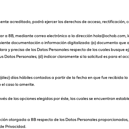
nte acreditado, podrá ejercer los derechos de acceso, rectificación, 
itar a 8B, mediante correo electrónico a la dirección hola@ochob.com, 
ente documentación o información digitalizada: (a) documento que acr
clara y precisa de los Datos Personales respecto de los cuales busque e
s Datos Personales; (d) indicar claramente si la solicitud es para el acc
 (diez) días hábiles contados a partir de la fecha en que fue recibida l
 el caso lo amerite.
s de las opciones elegidas por éste, las cuales se encuentran establec
zación otorgada a 8B respecto de los Datos Personales proporcionados, 
 de Privacidad.