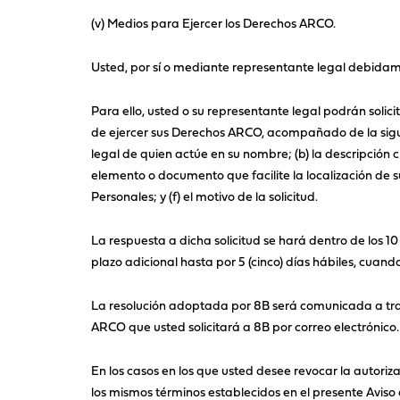
(v) Medios para Ejercer los Derechos ARCO.
Usted, por sí o mediante representante legal debidame
Para ello, usted o su representante legal podrán solic
de ejercer sus Derechos ARCO, acompañado de la sigui
legal de quien actúe en su nombre; (b) la descripción 
elemento o documento que facilite la localización de su
Personales; y (f) el motivo de la solicitud.
La respuesta a dicha solicitud se hará dentro de los 10
plazo adicional hasta por 5 (cinco) días hábiles, cuando
La resolución adoptada por 8B será comunicada a travé
ARCO que usted solicitará a 8B por correo electrónico.
En los casos en los que usted desee revocar la autori
los mismos términos establecidos en el presente Aviso