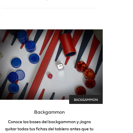
BACKGAMMON
Backgammon
Conoce las bases del backgammon y ¡logra
quitar todas tus fichas del tablero antes que tu