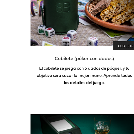
CUBILETE
Cubilete (póker con dados)
El cubilete se juega con 5 dados de póquer, y tu
objetivo será sacar la mejor mano. Aprende todos
los detalles del juego.