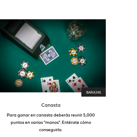
BARAJAS
Canasta
Para ganar en canasta deberás reunir 5,000
puntos en varias "manos". Entérate cómo
conseguirlo.