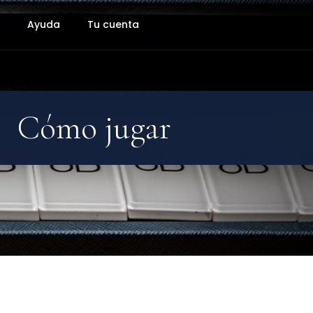
Ayuda
Tu cuenta
ro de póker
Accesorios
Gift Card
Cómo jugar