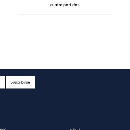
cuatro partidas.
ÍAS
MENÚ