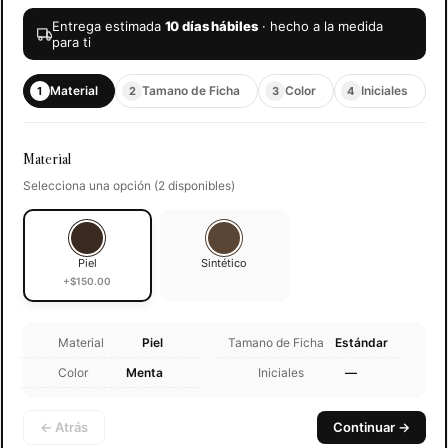
Entrega estimada
10 días hábiles
· hecho a la medida
para ti
Material
Tamano de Ficha
Color
Iniciales
1
2
3
4
Material
Selecciona una opción (2 disponibles)
Piel
Sintético
+$150.00
Material
Piel
Tamano de Ficha
Estándar
Color
Menta
Iniciales
—
← Atrás
Continuar →