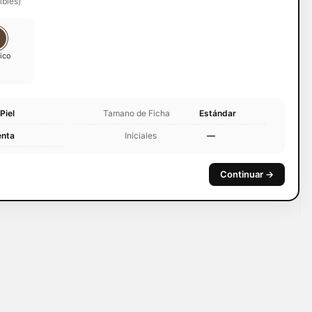
ibles)
tico
Piel
Tamano de Ficha
Estándar
nta
Iniciales
—
Continuar →