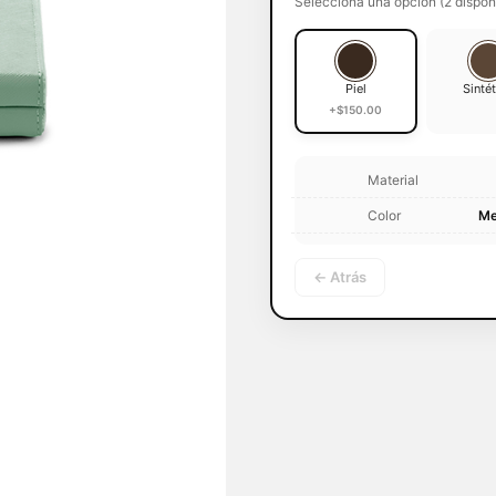
Selecciona una opción (2 dispon
Piel
Sinté
+$150.00
Material
Color
Me
← Atrás