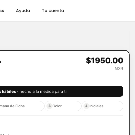
ss
Ayuda
Tu cuenta
ichero de póker
Accesorios
Gift Card
$1950.00
o
MXN
s hábiles
· hecho a la medida para ti
mano de Ficha
Color
Iniciales
3
4