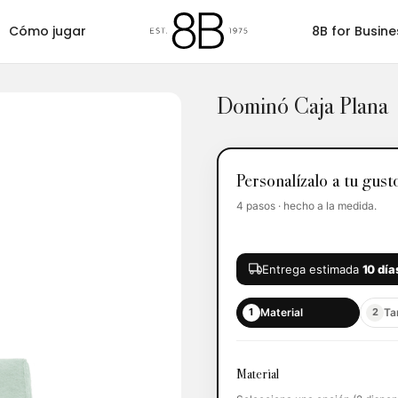
Cómo jugar
8B for Busine
Dominó Caja Plana
ummy
Barajas
Casino
Cubilete
F
Personalízalo a tu gust
4 pasos · hecho a la medida.
Entrega estimada
10 día
Material
Ta
1
2
Material