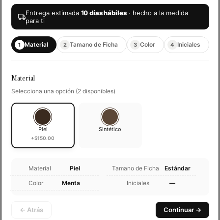
Entrega estimada
10 días hábiles
· hecho a la medida
para ti
Material
Tamano de Ficha
Color
Iniciales
1
2
3
4
Material
Selecciona una opción (2 disponibles)
Piel
Sintético
+$150.00
Material
Piel
Tamano de Ficha
Estándar
Color
Menta
Iniciales
—
← Atrás
Continuar →