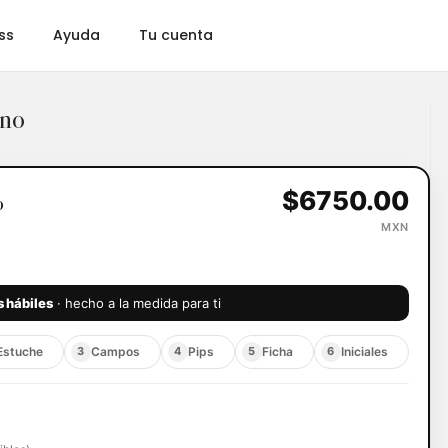
ss
Ayuda
Tu cuenta
no
ichero de póker
Accesorios
Gift Card
$6750.00
o
MXN
s hábiles
· hecho a la medida para ti
 Estuche
Campos
Pips
Ficha
Iniciales
3
4
5
6