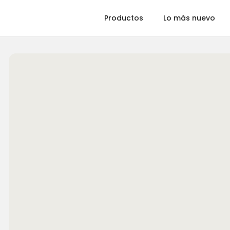
Productos
Lo más nuevo
Ajedrez
Backgammon
Dominó
R