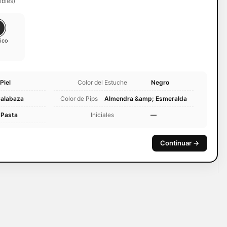
ibles)
tico
Piel
Color del Estuche
Negro
alabaza
Color de Pips
Almendra &amp; Esmeralda
Pasta
Iniciales
—
Continuar →