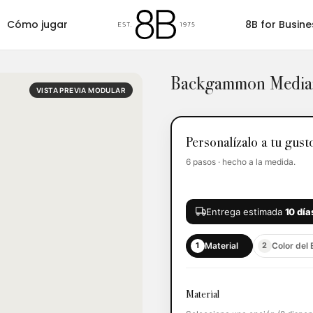
Cómo jugar
8B for Busine
Backgammon Media
ummy
Barajas
Casino
Cubilete
F
VISTA PREVIA MODULAR
Personalízalo a tu gust
6 pasos · hecho a la medida.
Entrega estimada
10 día
Material
Color del
1
2
Material