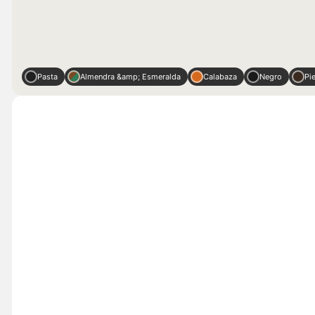
Pasta
Almendra &amp; Esmeralda
Calabaza
Negro
Pie