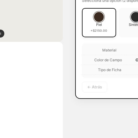
Selecciona una opción (2 dispon
Piel
Sinté
+$2150.00
l
Material
Color de Campo
C
Tipo de Ficha
← Atrás