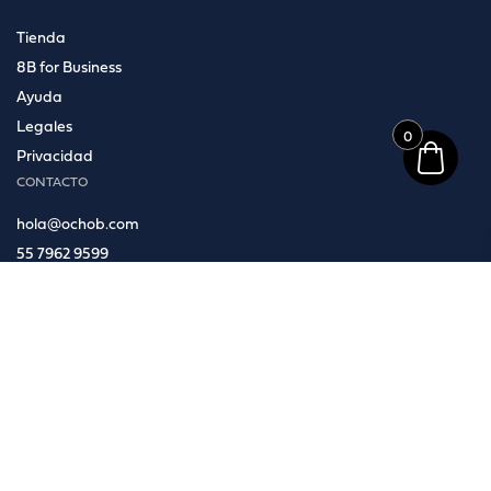
Tienda
8B for Business
Ayuda
Legales
0
Privacidad
CONTACTO
hola@ochob.com
55 7962 9599
Moda In Pelle
Blvd Toluca 22A Piso 4
San Francisco Cuautlalpan
Naucalpan de Juárez
C.P. 53569, Estado de México.