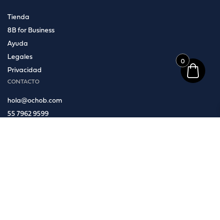
Tienda
8B for Business
Ayuda
Legales
0
Privacidad
CONTACTO
hola@ochob.com
55 7962 9599
Moda In Pelle
Blvd Toluca 22A Piso 4
San Francisco Cuautlalpan
Naucalpan de Juárez
C.P. 53569, Estado de México.