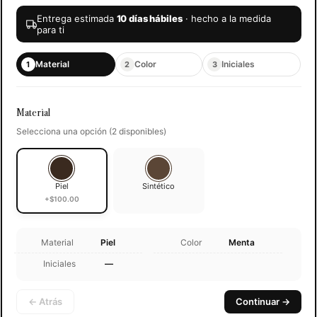
Entrega estimada
10 días hábiles
· hecho a la medida
para ti
Material
Color
Iniciales
1
2
3
Material
Selecciona una opción (2 disponibles)
Piel
Sintético
+$100.00
Material
Piel
Color
Menta
Iniciales
—
← Atrás
Continuar →