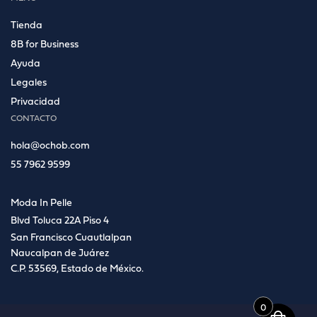
Tienda
8B for Business
Ayuda
Legales
Privacidad
CONTACTO
hola@ochob.com
55 7962 9599
Moda In Pelle
Blvd Toluca 22A Piso 4
San Francisco Cuautlalpan
Naucalpan de Juárez
C.P. 53569, Estado de México.
0