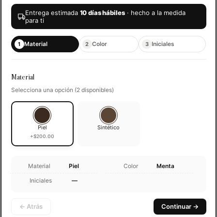
Entrega estimada
10 días hábiles
· hecho a la medida
para ti
Material
Color
Iniciales
1
2
3
Material
Selecciona una opción (2 disponibles)
Piel
Sintético
+$200.00
Material
Piel
Color
Menta
Iniciales
—
← Atrás
Continuar →